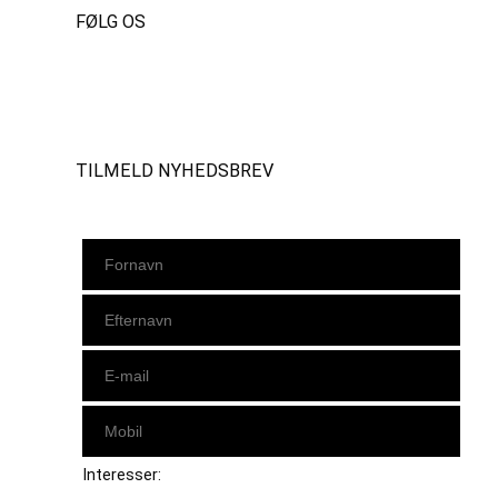
FØLG OS
Instagram
https://www.facebook.com/danishbeachvolleytour
LinkedIn
TILMELD NYHEDSBREV
Interesser: