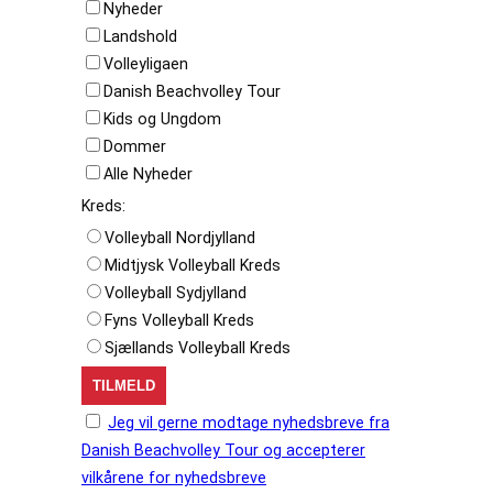
Nyheder
Landshold
Volleyligaen
Danish Beachvolley Tour
Kids og Ungdom
Dommer
Alle Nyheder
Kreds:
Volleyball Nordjylland
Midtjysk Volleyball Kreds
Volleyball Sydjylland
Fyns Volleyball Kreds
Sjællands Volleyball Kreds
Jeg vil gerne modtage nyhedsbreve fra
Danish Beachvolley Tour og accepterer
vilkårene for nyhedsbreve