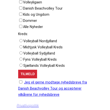
Volleyligaen
Danish Beachvolley Tour
Kids og Ungdom
Dommer
Alle Nyheder
Kreds:
Volleyball Nordjylland
Midtjysk Volleyball Kreds
Volleyball Sydjylland
Fyns Volleyball Kreds
Sjællands Volleyball Kreds
Jeg vil gerne modtage nyhedsbreve fra
Danish Beachvolley Tour og accepterer
vilkårene for nyhedsbreve
Privatlivspolitik