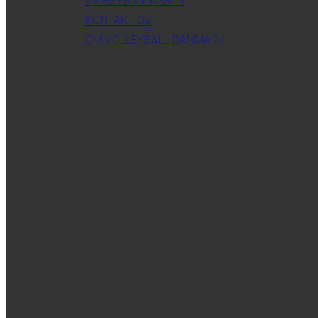
VÆRKTØJSKASSEN
KONTAKT OS
OM VOLLEYBALL DANMARK