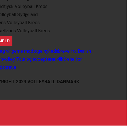
idtjysk Volleyball Kreds
olleyball Sydjylland
yns Volleyball Kreds
jællands Volleyball Kreds
eg vil gerne modtage nyhedsbreve fra Danish
hvolley Tour og accepterer vilkårene for
dsbreve
RIGHT 2024 VOLLEYBALL DANMARK