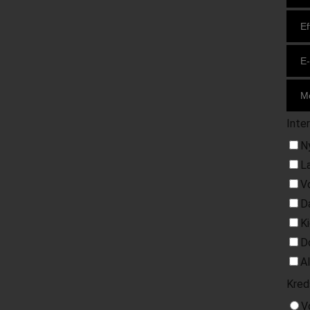
Inte
N
L
V
D
K
D
A
Kred
V