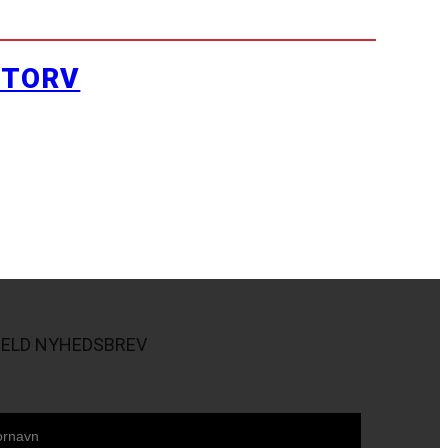
YTORV
MELD NYHEDSBREV