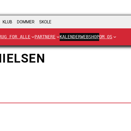
KLUB
DOMMER
SKOLE
RUG FOR ALLE
PARTNERE
KALENDER
WEBSHOP
OM OS
NIELSEN