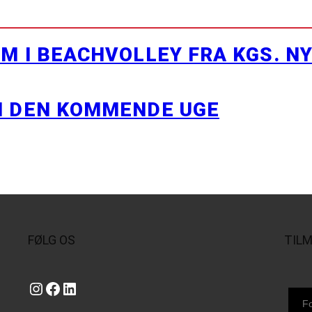
M I BEACHVOLLEY FRA KGS. N
I DEN KOMMENDE UGE
FØLG OS
TIL
Instagram
https://www.facebook.com/danishbeachvolleytour
LinkedIn