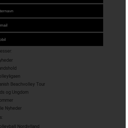
resser:
yheder
andshold
olleyligaen
anish Beachvolley Tour
ids og Ungdom
ommer
lle Nyheder
s:
olleyball Nordjylland