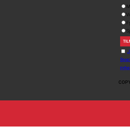
M
V
F
S
J
Beac
nyhe
COPY