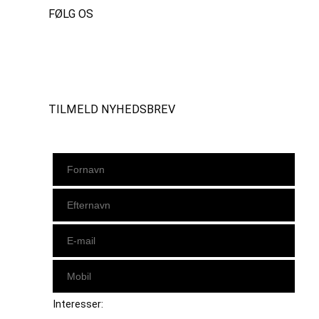
FØLG OS
Instagram
https://www.facebook.com/danishbeachvolleytour
LinkedIn
TILMELD NYHEDSBREV
Interesser: