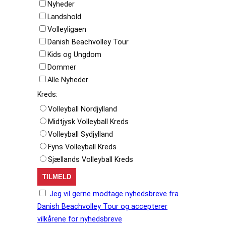
Nyheder
Landshold
Volleyligaen
Danish Beachvolley Tour
Kids og Ungdom
Dommer
Alle Nyheder
Kreds:
Volleyball Nordjylland
Midtjysk Volleyball Kreds
Volleyball Sydjylland
Fyns Volleyball Kreds
Sjællands Volleyball Kreds
Jeg vil gerne modtage nyhedsbreve fra
Danish Beachvolley Tour og accepterer
vilkårene for nyhedsbreve