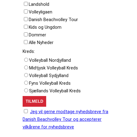
Landshold
Volleyligaen
Danish Beachvolley Tour
Kids og Ungdom
Dommer
Alle Nyheder
Kreds:
Volleyball Nordjylland
Midtjysk Volleyball Kreds
Volleyball Sydjylland
Fyns Volleyball Kreds
Sjællands Volleyball Kreds
Jeg vil gerne modtage nyhedsbreve fra
Danish Beachvolley Tour og accepterer
vilkårene for nyhedsbreve