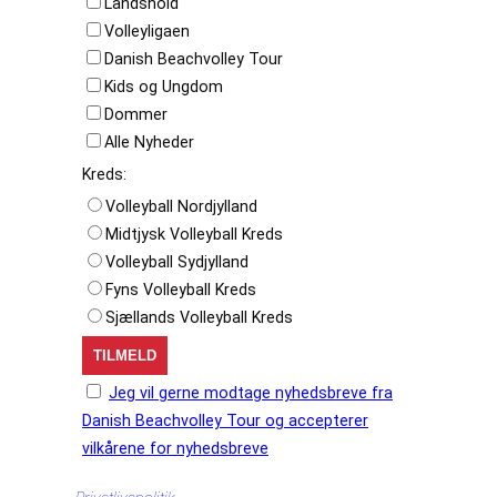
Landshold
Volleyligaen
Danish Beachvolley Tour
Kids og Ungdom
Dommer
Alle Nyheder
Kreds:
Volleyball Nordjylland
Midtjysk Volleyball Kreds
Volleyball Sydjylland
Fyns Volleyball Kreds
Sjællands Volleyball Kreds
Jeg vil gerne modtage nyhedsbreve fra
Danish Beachvolley Tour og accepterer
vilkårene for nyhedsbreve