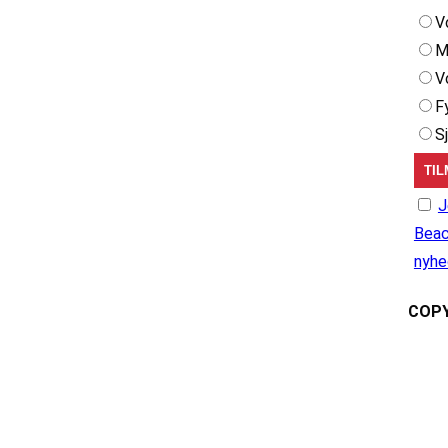
V
M
V
F
S
J
Beac
nyhe
COPY