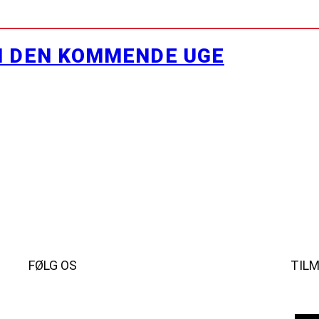
I DEN KOMMENDE UGE
FØLG OS
TIL
Instagram
https://www.facebook.com/danishbeachvolleytour
LinkedIn