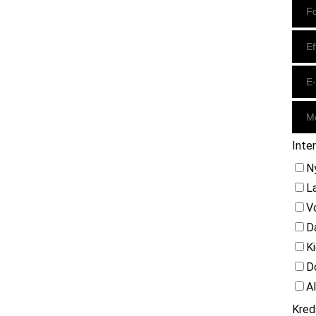
Inte
N
L
V
D
K
D
A
Kred