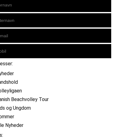
resser:
yheder
andshold
olleyligaen
anish Beachvolley Tour
ids og Ungdom
ommer
lle Nyheder
s: