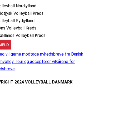
olleyball Nordjylland
idtjysk Volleyball Kreds
olleyball Sydjylland
yns Volleyball Kreds
jællands Volleyball Kreds
eg vil gerne modtage nyhedsbreve fra Danish
hvolley Tour og accepterer vilkårene for
dsbreve
RIGHT 2024 VOLLEYBALL DANMARK