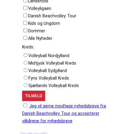
Landshold
Volleyligaen
Danish Beachvolley Tour
Kids og Ungdom
Dommer
Alle Nyheder
Kreds:
Volleyball Nordjylland
Midtjysk Volleyball Kreds
Volleyball Sydjylland
Fyns Volleyball Kreds
Sjællands Volleyball Kreds
Jeg vil gerne modtage nyhedsbreve fra
Danish Beachvolley Tour og accepterer
vilkårene for nyhedsbreve