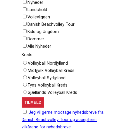
Nyheder
Landshold
Volleyligaen
Danish Beachvolley Tour
Kids og Ungdom
Dommer
Alle Nyheder
Kreds:
Volleyball Nordjylland
Midtjysk Volleyball Kreds
Volleyball Sydjylland
Fyns Volleyball Kreds
Sjællands Volleyball Kreds
Jeg vil gerne modtage nyhedsbreve fra
Danish Beachvolley Tour og accepterer
vilkårene for nyhedsbreve