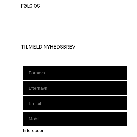
FØLG OS
Instagram
https://www.facebook.com/danishbeachvolleytour
LinkedIn
TILMELD NYHEDSBREV
Interesser: