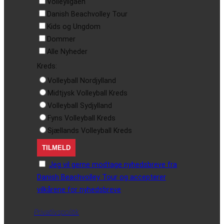
Volleyligaen
Danish Beachvolley Tour
Kids og Ungdom
Dommer
Alle Nyheder
Kreds:
Volleyball Nordjylland
Midtjysk Volleyball Kreds
Volleyball Sydjylland
Fyns Volleyball Kreds
Sjællands Volleyball Kreds
Jeg vil gerne modtage nyhedsbreve fra
Danish Beachvolley Tour og accepterer
vilkårene for nyhedsbreve
Privatlivspolitik