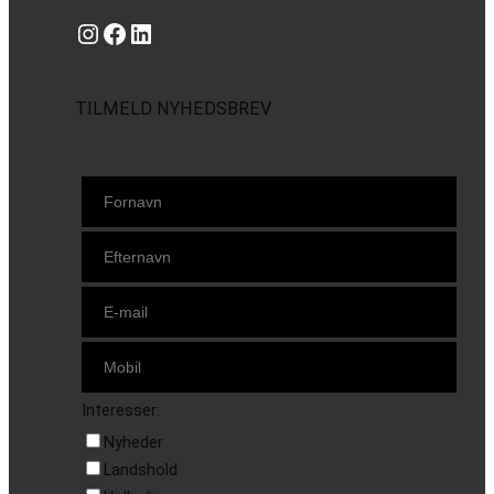
Instagram
https://www.facebook.com/danishbeachvolleytour
LinkedIn
TILMELD NYHEDSBREV
Interesser:
Nyheder
Landshold