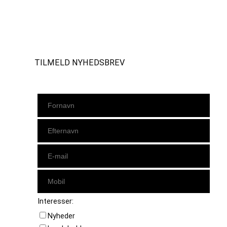
Instagram
https://www.facebook.com/danishbeachvolleytour
LinkedIn
TILMELD NYHEDSBREV
Interesser:
Nyheder