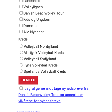
Landshold
Volleyligaen
Danish Beachvolley Tour
Kids og Ungdom
Dommer
Alle Nyheder
Kreds:
Volleyball Nordjylland
Midtjysk Volleyball Kreds
Volleyball Sydjylland
Fyns Volleyball Kreds
Sjællands Volleyball Kreds
Jeg vil gerne modtage nyhedsbreve fra
Danish Beachvolley Tour og accepterer
vilkårene for nyhedsbreve