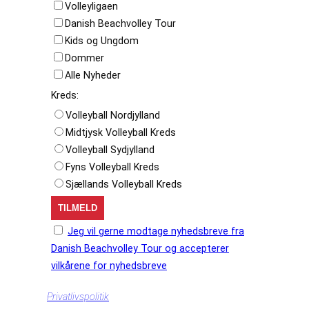
Volleyligaen
Danish Beachvolley Tour
Kids og Ungdom
Dommer
Alle Nyheder
Kreds:
Volleyball Nordjylland
Midtjysk Volleyball Kreds
Volleyball Sydjylland
Fyns Volleyball Kreds
Sjællands Volleyball Kreds
Jeg vil gerne modtage nyhedsbreve fra
Danish Beachvolley Tour og accepterer
vilkårene for nyhedsbreve
Privatlivspolitik