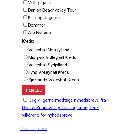
Volleyligaen
Danish Beachvolley Tour
Kids og Ungdom
Dommer
Alle Nyheder
Kreds:
Volleyball Nordjylland
Midtjysk Volleyball Kreds
Volleyball Sydjylland
Fyns Volleyball Kreds
Sjællands Volleyball Kreds
Jeg vil gerne modtage nyhedsbreve fra
Danish Beachvolley Tour og accepterer
vilkårene for nyhedsbreve
Privatlivspolitik