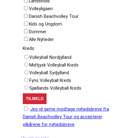
Landshold
Volleyligaen
Danish Beachvolley Tour
Kids og Ungdom
Dommer
Alle Nyheder
Kreds:
Volleyball Nordjylland
Midtjysk Volleyball Kreds
Volleyball Sydjylland
Fyns Volleyball Kreds
Sjællands Volleyball Kreds
Jeg vil gerne modtage nyhedsbreve fra
Danish Beachvolley Tour og accepterer
vilkårene for nyhedsbreve