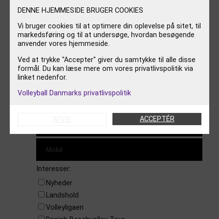
Instagram
https://www.facebook.com/danishbeachvolleytour
LinkedIn
DENNE HJEMMESIDE BRUGER COOKIES
Vi bruger cookies til at optimere din oplevelse på sitet, til
TILMELD NYHEDSBREV
markedsføring og til at undersøge, hvordan besøgende
anvender vores hjemmeside.
Ved at trykke "Accepter" giver du samtykke til alle disse
formål. Du kan læse mere om vores privatlivspolitik via
linket nedenfor.
Volleyball Danmarks privatlivspolitik
ACCEPTÉR
AFVIS
Interesser:
Nyheder
Landshold
Volleyligaen