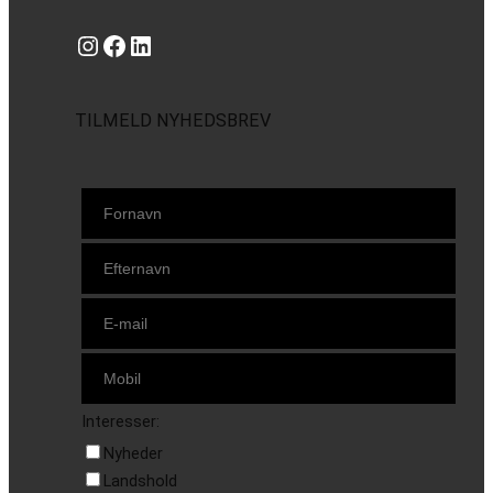
Instagram
https://www.facebook.com/danishbeachvolleytour
LinkedIn
TILMELD NYHEDSBREV
Interesser:
Nyheder
Landshold