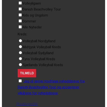
Volleyligaen
Danish Beachvolley Tour
Kids og Ungdom
Dommer
Alle Nyheder
Kreds:
Volleyball Nordjylland
Midtjysk Volleyball Kreds
Volleyball Sydjylland
Fyns Volleyball Kreds
Sjællands Volleyball Kreds
Jeg vil gerne modtage nyhedsbreve fra
Danish Beachvolley Tour og accepterer
vilkårene for nyhedsbreve
Privatlivspolitik