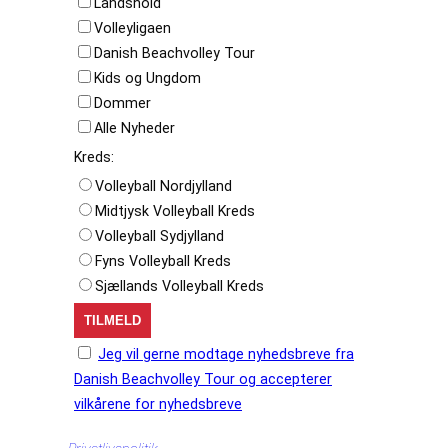
Landshold
Volleyligaen
Danish Beachvolley Tour
Kids og Ungdom
Dommer
Alle Nyheder
Kreds:
Volleyball Nordjylland
Midtjysk Volleyball Kreds
Volleyball Sydjylland
Fyns Volleyball Kreds
Sjællands Volleyball Kreds
Jeg vil gerne modtage nyhedsbreve fra
Danish Beachvolley Tour og accepterer
vilkårene for nyhedsbreve