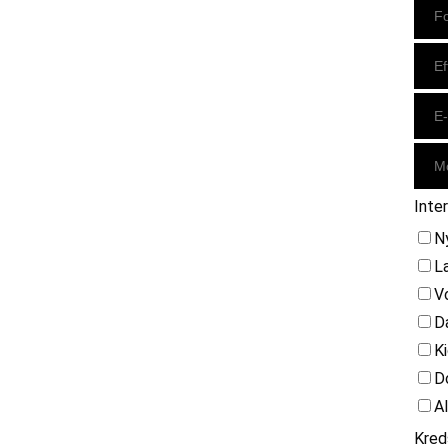
Inte
N
L
V
D
K
D
A
Kred