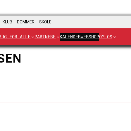
KLUB
DOMMER
SKOLE
RUG FOR ALLE
PARTNERE
KALENDER
WEBSHOP
OM OS
SEN