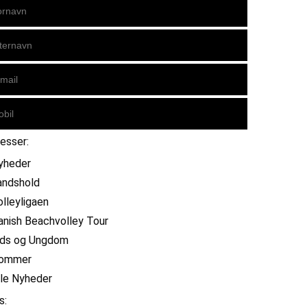
resser:
yheder
andshold
olleyligaen
anish Beachvolley Tour
ids og Ungdom
ommer
lle Nyheder
s: