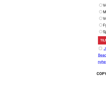
V
M
V
F
S
J
Beac
nyhe
COPY