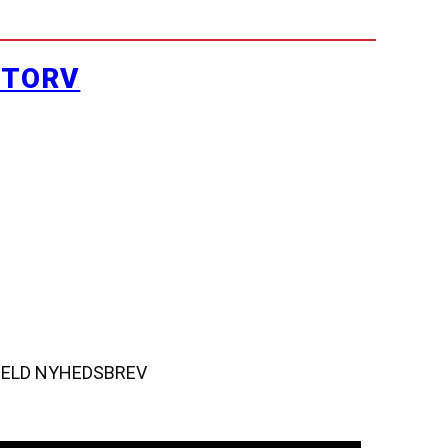
YTORV
MELD NYHEDSBREV