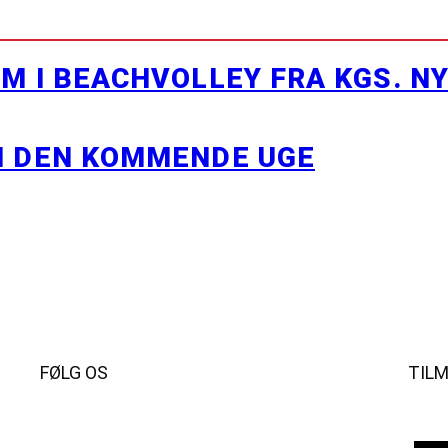
M I BEACHVOLLEY FRA KGS. N
I DEN KOMMENDE UGE
FØLG OS
TIL
Instagram
https://www.facebook.com/danishbeachvolleytour
LinkedIn