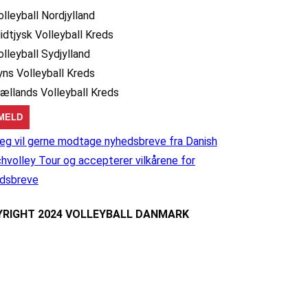
olleyball Nordjylland
idtjysk Volleyball Kreds
olleyball Sydjylland
yns Volleyball Kreds
jællands Volleyball Kreds
eg vil gerne modtage nyhedsbreve fra Danish
hvolley Tour og accepterer vilkårene for
dsbreve
RIGHT 2024 VOLLEYBALL DANMARK