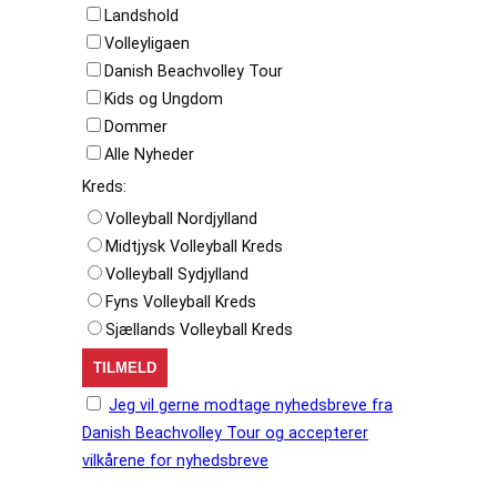
Landshold
Volleyligaen
Danish Beachvolley Tour
Kids og Ungdom
Dommer
Alle Nyheder
Kreds:
Volleyball Nordjylland
Midtjysk Volleyball Kreds
Volleyball Sydjylland
Fyns Volleyball Kreds
Sjællands Volleyball Kreds
Jeg vil gerne modtage nyhedsbreve fra
Danish Beachvolley Tour og accepterer
vilkårene for nyhedsbreve