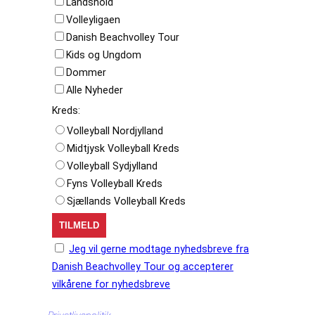
Landshold
Volleyligaen
Danish Beachvolley Tour
Kids og Ungdom
Dommer
Alle Nyheder
Kreds:
Volleyball Nordjylland
Midtjysk Volleyball Kreds
Volleyball Sydjylland
Fyns Volleyball Kreds
Sjællands Volleyball Kreds
Jeg vil gerne modtage nyhedsbreve fra
Danish Beachvolley Tour og accepterer
vilkårene for nyhedsbreve