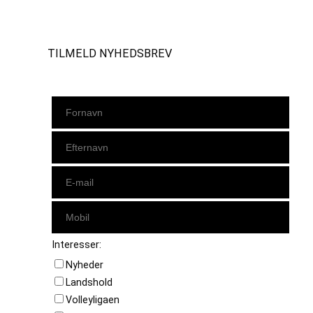
Instagram
https://www.facebook.com/danishbeachvolleytour
LinkedIn
TILMELD NYHEDSBREV
Interesser:
Nyheder
Landshold
Volleyligaen