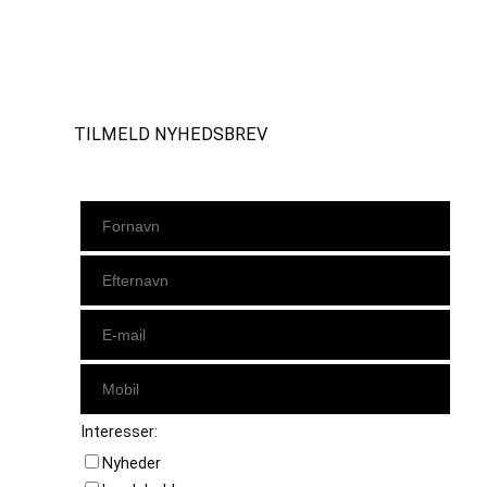
Instagram
https://www.facebook.com/danishbeachvolleytour
LinkedIn
TILMELD NYHEDSBREV
Interesser:
Nyheder