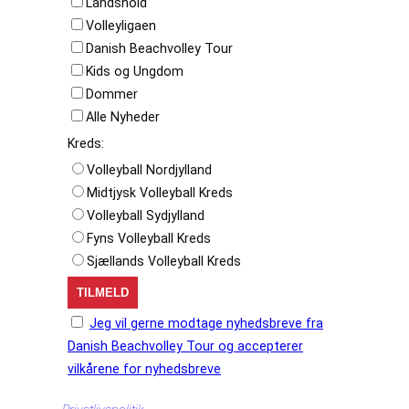
Landshold
Volleyligaen
Danish Beachvolley Tour
Kids og Ungdom
Dommer
Alle Nyheder
Kreds:
Volleyball Nordjylland
Midtjysk Volleyball Kreds
Volleyball Sydjylland
Fyns Volleyball Kreds
Sjællands Volleyball Kreds
Jeg vil gerne modtage nyhedsbreve fra
Danish Beachvolley Tour og accepterer
vilkårene for nyhedsbreve