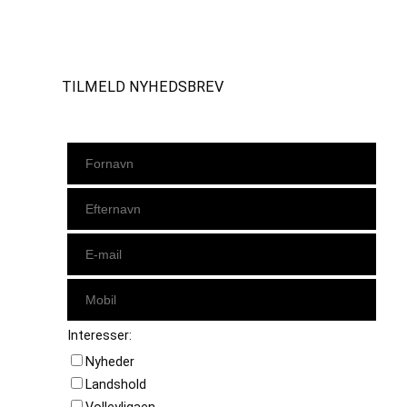
Instagram
https://www.facebook.com/danishbeachvolleytour
LinkedIn
TILMELD NYHEDSBREV
Interesser:
Nyheder
Landshold
Volleyligaen