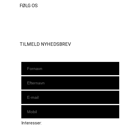
FØLG OS
Instagram
https://www.facebook.com/danishbeachvolleytour
LinkedIn
TILMELD NYHEDSBREV
Interesser: