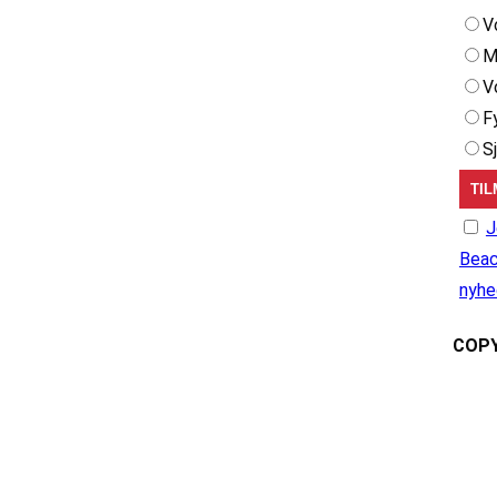
V
M
V
F
S
J
Beac
nyhe
COPY