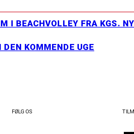
M I BEACHVOLLEY FRA KGS. N
I DEN KOMMENDE UGE
FØLG OS
TIL
Instagram
https://www.facebook.com/danishbeachvolleytour
LinkedIn