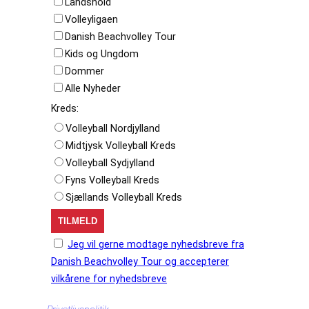
Landshold
Volleyligaen
Danish Beachvolley Tour
Kids og Ungdom
Dommer
Alle Nyheder
Kreds:
Volleyball Nordjylland
Midtjysk Volleyball Kreds
Volleyball Sydjylland
Fyns Volleyball Kreds
Sjællands Volleyball Kreds
Jeg vil gerne modtage nyhedsbreve fra
Danish Beachvolley Tour og accepterer
vilkårene for nyhedsbreve