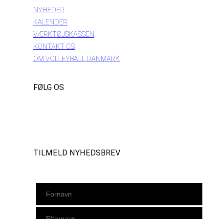
NYHEDER
KALENDER
VÆRKTØJSKASSEN
KONTAKT OS
OM VOLLEYBALL DANMARK
FØLG OS
Instagram
https://www.facebook.com/danishbeachvolleytour
LinkedIn
TILMELD NYHEDSBREV