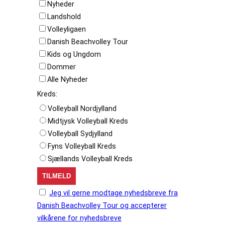
Nyheder
Landshold
Volleyligaen
Danish Beachvolley Tour
Kids og Ungdom
Dommer
Alle Nyheder
Kreds:
Volleyball Nordjylland
Midtjysk Volleyball Kreds
Volleyball Sydjylland
Fyns Volleyball Kreds
Sjællands Volleyball Kreds
Jeg vil gerne modtage nyhedsbreve fra
Danish Beachvolley Tour og accepterer
vilkårene for nyhedsbreve