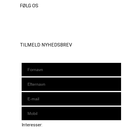
FØLG OS
Instagram
https://www.facebook.com/danishbeachvolleytour
LinkedIn
TILMELD NYHEDSBREV
Interesser: