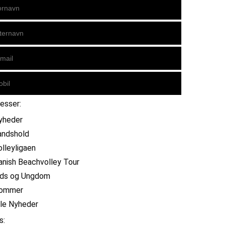
resser:
yheder
andshold
olleyligaen
anish Beachvolley Tour
ids og Ungdom
ommer
lle Nyheder
s: