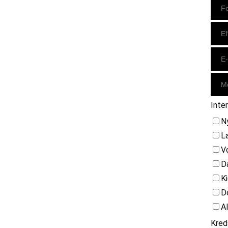
Inte
N
L
V
D
K
D
A
Kred