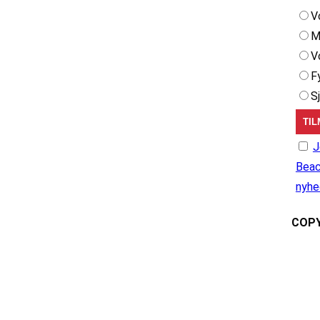
V
M
V
F
S
J
Beac
nyhe
COPY