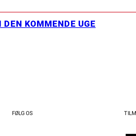
I DEN KOMMENDE UGE
FØLG OS
TIL
Instagram
https://www.facebook.com/danishbeachvolleytour
LinkedIn