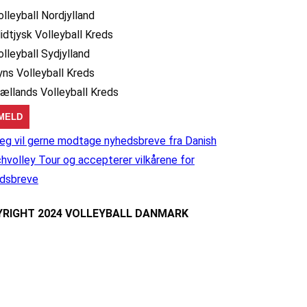
olleyball Nordjylland
idtjysk Volleyball Kreds
olleyball Sydjylland
yns Volleyball Kreds
jællands Volleyball Kreds
eg vil gerne modtage nyhedsbreve fra Danish
hvolley Tour og accepterer vilkårene for
dsbreve
RIGHT 2024 VOLLEYBALL DANMARK