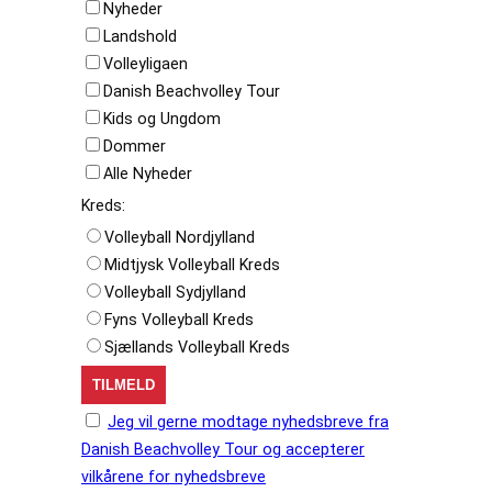
Nyheder
Landshold
Volleyligaen
Danish Beachvolley Tour
Kids og Ungdom
Dommer
Alle Nyheder
Kreds:
Volleyball Nordjylland
Midtjysk Volleyball Kreds
Volleyball Sydjylland
Fyns Volleyball Kreds
Sjællands Volleyball Kreds
Jeg vil gerne modtage nyhedsbreve fra
Danish Beachvolley Tour og accepterer
vilkårene for nyhedsbreve