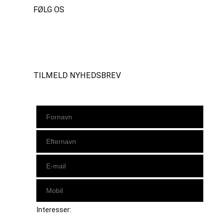
FØLG OS
Instagram
https://www.facebook.com/danishbeachvolleytour
LinkedIn
TILMELD NYHEDSBREV
Interesser: