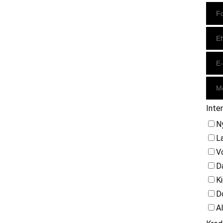
Instagram
https://www.facebook.com/danishbeachvolleytour
LinkedIn
Inte
N
L
V
D
K
D
A