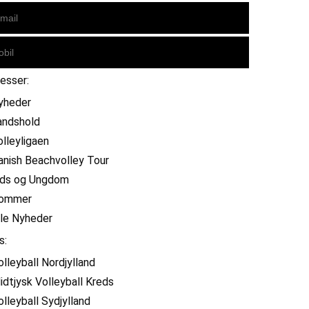
resser:
yheder
andshold
olleyligaen
anish Beachvolley Tour
ids og Ungdom
ommer
lle Nyheder
s:
olleyball Nordjylland
idtjysk Volleyball Kreds
olleyball Sydjylland