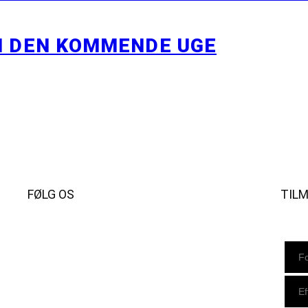
I DEN KOMMENDE UGE
FØLG OS
TIL
Instagram
https://www.facebook.com/danishbeachvolleytour
LinkedIn