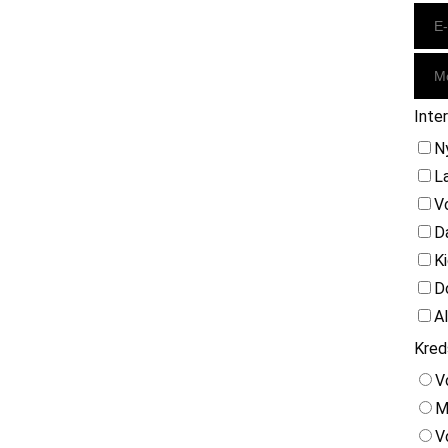
Inte
N
L
V
D
K
D
A
Kred
V
M
V