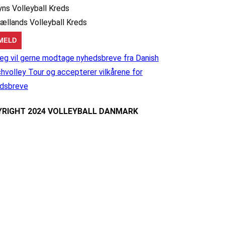
yns Volleyball Kreds
jællands Volleyball Kreds
eg vil gerne modtage nyhedsbreve fra Danish
hvolley Tour og accepterer vilkårene for
dsbreve
RIGHT 2024 VOLLEYBALL DANMARK