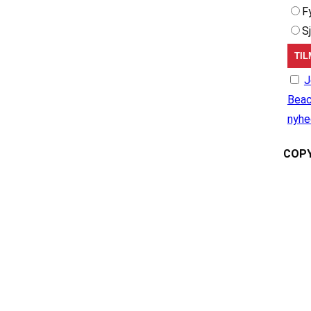
F
S
J
Beac
nyhe
COPY