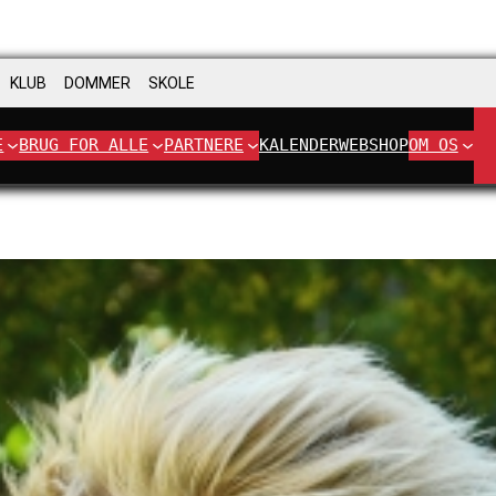
KLUB
DOMMER
SKOLE
E
BRUG FOR ALLE
PARTNERE
KALENDER
WEBSHOP
OM OS