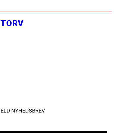
YTORV
MELD NYHEDSBREV