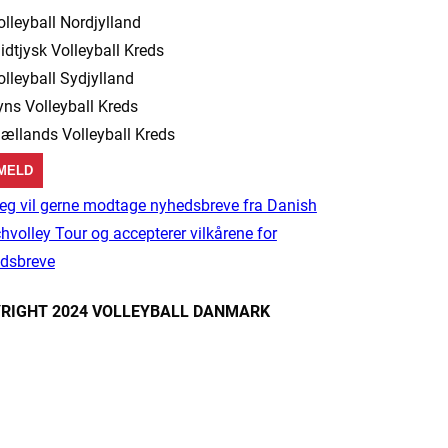
olleyball Nordjylland
idtjysk Volleyball Kreds
olleyball Sydjylland
yns Volleyball Kreds
jællands Volleyball Kreds
eg vil gerne modtage nyhedsbreve fra Danish
hvolley Tour og accepterer vilkårene for
dsbreve
RIGHT 2024 VOLLEYBALL DANMARK