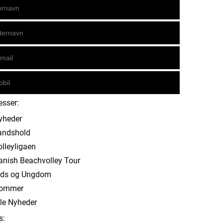
esser:
yheder
andshold
olleyligaen
anish Beachvolley Tour
ids og Ungdom
ommer
lle Nyheder
s: