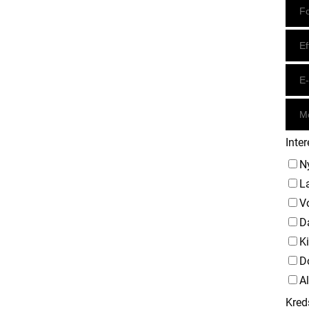
Inter
N
L
V
D
K
D
A
Kred