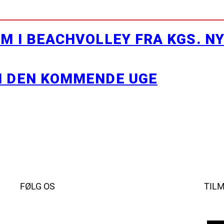
M I BEACHVOLLEY FRA KGS. N
I DEN KOMMENDE UGE
FØLG OS
TIL
Instagram
https://www.facebook.com/danishbeachvolleytour
LinkedIn