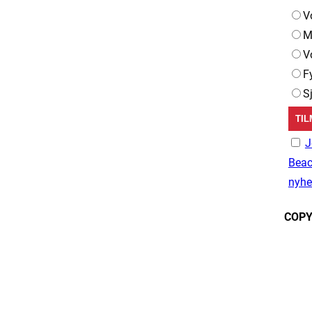
V
M
V
F
S
J
Beac
nyhe
COPY