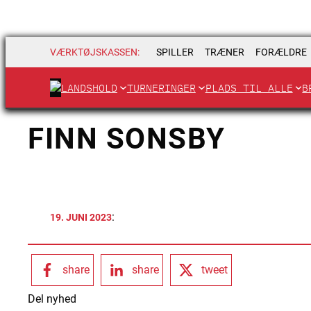
VÆRKTØJSKASSEN:
SPILLER
TRÆNER
FORÆLDRE
LANDSHOLD
TURNERINGER
PLADS TIL ALLE
B
FINN SONSBY
:
19. JUNI 2023
share
share
tweet
Del nyhed