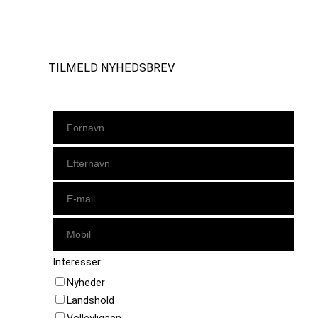
Instagram
https://www.facebook.com/danishbeachvolleytour
LinkedIn
TILMELD NYHEDSBREV
Interesser:
Nyheder
Landshold
Volleyligaen