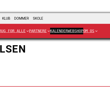
KLUB
DOMMER
SKOLE
RUG FOR ALLE
PARTNERE
KALENDER
WEBSHOP
OM OS
OLSEN