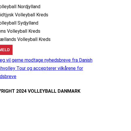
olleyball Nordjylland
idtjysk Volleyball Kreds
olleyball Sydjylland
yns Volleyball Kreds
jællands Volleyball Kreds
eg vil gerne modtage nyhedsbreve fra Danish
hvolley Tour og accepterer vilkårene for
dsbreve
RIGHT 2024 VOLLEYBALL DANMARK