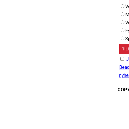
V
M
V
F
S
J
Beac
nyhe
COPY