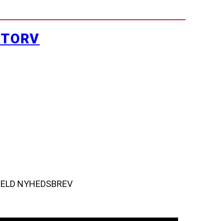
YTORV
MELD NYHEDSBREV