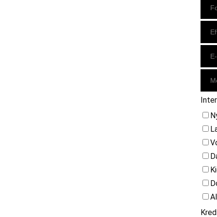
Inte
N
L
V
D
K
D
A
Kred