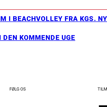
M I BEACHVOLLEY FRA KGS. N
I DEN KOMMENDE UGE
FØLG OS
TIL
Instagram
https://www.facebook.com/danishbeachvolleytour
LinkedIn