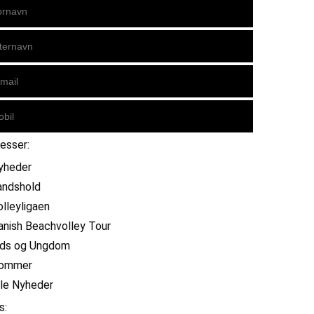
resser:
yheder
andshold
olleyligaen
anish Beachvolley Tour
ids og Ungdom
ommer
lle Nyheder
s: