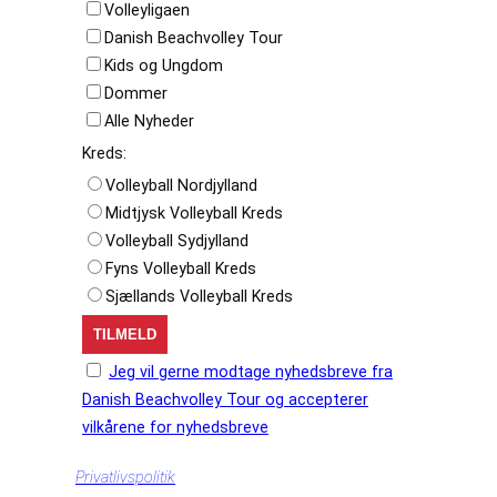
Volleyligaen
Danish Beachvolley Tour
Kids og Ungdom
Dommer
Alle Nyheder
Kreds:
Volleyball Nordjylland
Midtjysk Volleyball Kreds
Volleyball Sydjylland
Fyns Volleyball Kreds
Sjællands Volleyball Kreds
Jeg vil gerne modtage nyhedsbreve fra
Danish Beachvolley Tour og accepterer
vilkårene for nyhedsbreve
Privatlivspolitik