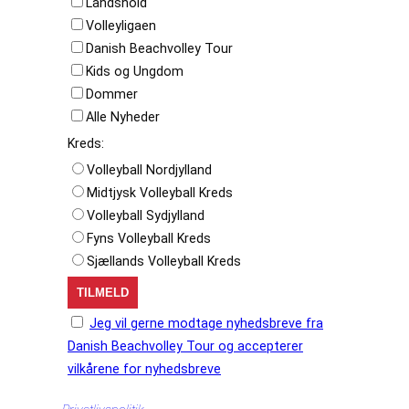
Landshold
Volleyligaen
Danish Beachvolley Tour
Kids og Ungdom
Dommer
Alle Nyheder
Kreds:
Volleyball Nordjylland
Midtjysk Volleyball Kreds
Volleyball Sydjylland
Fyns Volleyball Kreds
Sjællands Volleyball Kreds
Jeg vil gerne modtage nyhedsbreve fra
Danish Beachvolley Tour og accepterer
vilkårene for nyhedsbreve