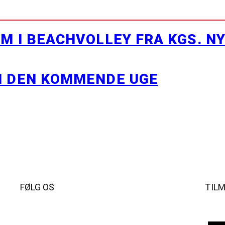
M I BEACHVOLLEY FRA KGS. N
I DEN KOMMENDE UGE
FØLG OS
TIL
Instagram
https://www.facebook.com/danishbeachvolleytour
LinkedIn