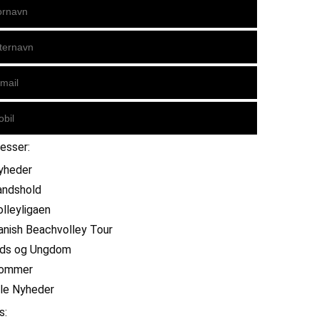
resser:
yheder
andshold
olleyligaen
anish Beachvolley Tour
ids og Ungdom
ommer
lle Nyheder
s: