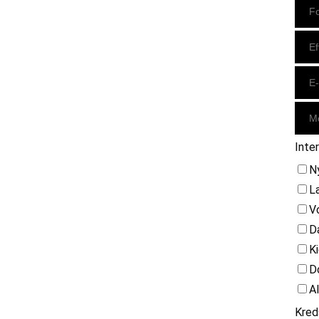
Inte
N
L
V
D
K
D
A
Kred