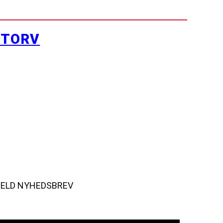
YTORV
MELD NYHEDSBREV