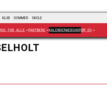
KLUB
DOMMER
SKOLE
RUG FOR ALLE
PARTNERE
KALENDER
WEBSHOP
OM OS
SELHOLT