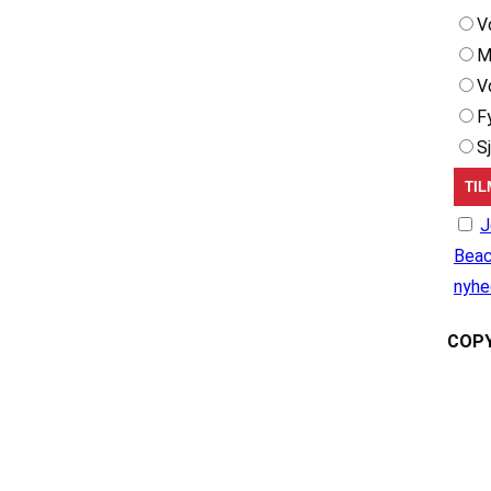
V
M
V
F
S
J
Beac
nyhe
COPY