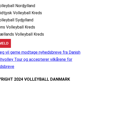
olleyball Nordjylland
idtjysk Volleyball Kreds
olleyball Sydjylland
yns Volleyball Kreds
jællands Volleyball Kreds
eg vil gerne modtage nyhedsbreve fra Danish
hvolley Tour og accepterer vilkårene for
dsbreve
RIGHT 2024 VOLLEYBALL DANMARK