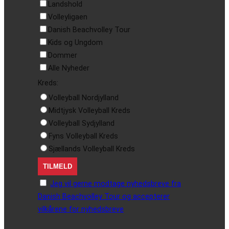
Landshold
Volleyligaen
Danish Beachvolley Tour
Kids og Ungdom
Dommer
Alle Nyheder
Kreds:
Volleyball Nordjylland
Midtjysk Volleyball Kreds
Volleyball Sydjylland
Fyns Volleyball Kreds
Sjællands Volleyball Kreds
Jeg vil gerne modtage nyhedsbreve fra
Danish Beachvolley Tour og accepterer
vilkårene for nyhedsbreve