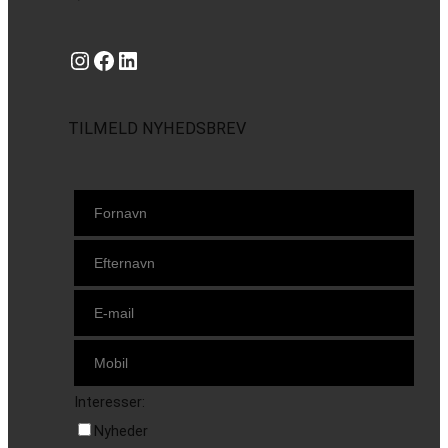
Instagram
https://www.facebook.com/danishbeachvolleytour
LinkedIn
TILMELD NYHEDSBREV
Interesser:
Nyheder