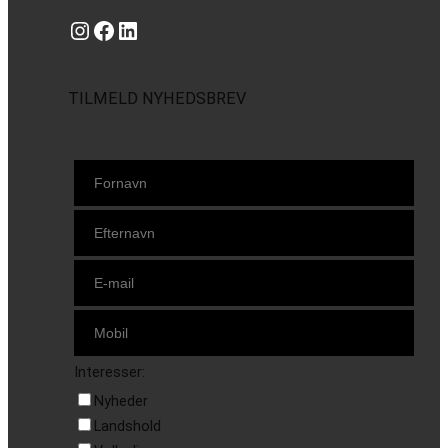
Instagram
https://www.facebook.com/danishbeachvolleytour
LinkedIn
TILMELD NYHEDSBREV
Interesser:
Nyheder
Landshold