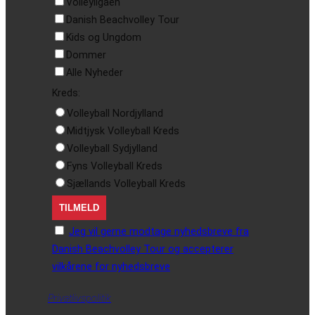
Volleyligaen
Danish Beachvolley Tour
Kids og Ungdom
Dommer
Alle Nyheder
Kreds:
Volleyball Nordjylland
Midtjysk Volleyball Kreds
Volleyball Sydjylland
Fyns Volleyball Kreds
Sjællands Volleyball Kreds
Jeg vil gerne modtage nyhedsbreve fra
Danish Beachvolley Tour og accepterer
vilkårene for nyhedsbreve
Privatlivspolitik