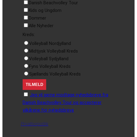
Danish Beachvolley Tour
Kids og Ungdom
Dommer
Alle Nyheder
Kreds:
Volleyball Nordjylland
Midtjysk Volleyball Kreds
Volleyball Sydjylland
Fyns Volleyball Kreds
Sjællands Volleyball Kreds
Jeg vil gerne modtage nyhedsbreve fra
Danish Beachvolley Tour og accepterer
vilkårene for nyhedsbreve
Privatlivspolitik