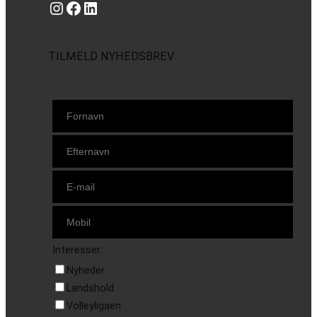
Instagram
https://www.facebook.com/danishbeachvolleytour
LinkedIn
TILMELD NYHEDSBREV
Interesser:
Nyheder
Landshold
Volleyligaen