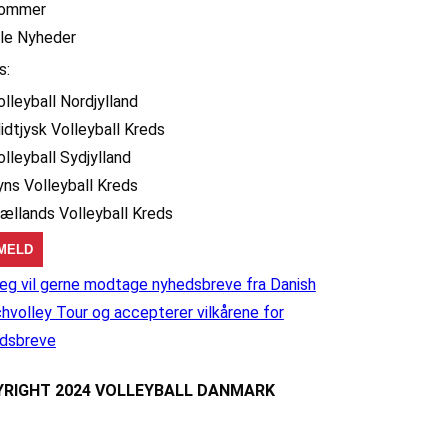
ommer
lle Nyheder
s:
olleyball Nordjylland
idtjysk Volleyball Kreds
olleyball Sydjylland
yns Volleyball Kreds
jællands Volleyball Kreds
eg vil gerne modtage nyhedsbreve fra Danish
hvolley Tour og accepterer vilkårene for
dsbreve
RIGHT 2024 VOLLEYBALL DANMARK