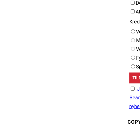
D
A
Kred
V
M
V
F
S
J
Beac
nyhe
COPY