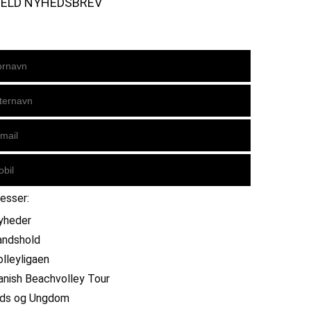
MELD NYHEDSBREV
resser:
yheder
andshold
olleyligaen
anish Beachvolley Tour
ids og Ungdom