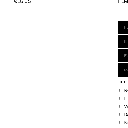
FØLG OS
TIL
Instagram
https://www.facebook.com/danishbeachvolleytour
LinkedIn
Inte
N
L
V
D
K