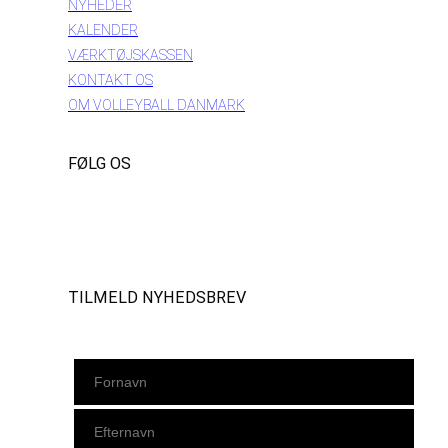
NYHEDER
KALENDER
VÆRKTØJSKASSEN
KONTAKT OS
OM VOLLEYBALL DANMARK
FØLG OS
Instagram
https://www.facebook.com/danishbeachvolleytour
LinkedIn
TILMELD NYHEDSBREV