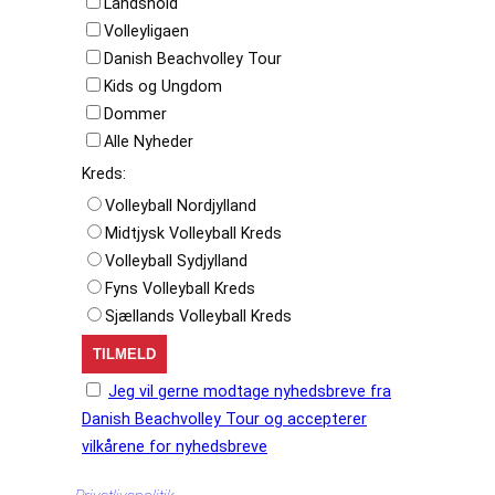
Landshold
Volleyligaen
Danish Beachvolley Tour
Kids og Ungdom
Dommer
Alle Nyheder
Kreds:
Volleyball Nordjylland
Midtjysk Volleyball Kreds
Volleyball Sydjylland
Fyns Volleyball Kreds
Sjællands Volleyball Kreds
Jeg vil gerne modtage nyhedsbreve fra
Danish Beachvolley Tour og accepterer
vilkårene for nyhedsbreve