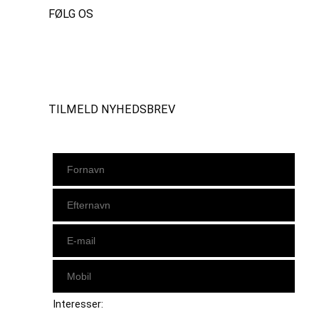
FØLG OS
Instagram
https://www.facebook.com/danishbeachvolleytour
LinkedIn
TILMELD NYHEDSBREV
Interesser: