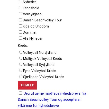
Nyheder
Landshold
Volleyligaen
Danish Beachvolley Tour
Kids og Ungdom
Dommer
Alle Nyheder
Kreds:
Volleyball Nordjylland
Midtjysk Volleyball Kreds
Volleyball Sydjylland
Fyns Volleyball Kreds
Sjællands Volleyball Kreds
Jeg vil gerne modtage nyhedsbreve fra
Danish Beachvolley Tour og accepterer
vilkårene for nyhedsbreve