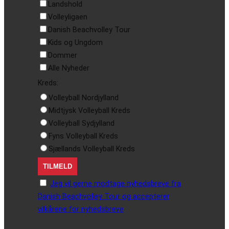
Landshold
Volleyligaen
Danish Beachvolley Tour
Kids og Ungdom
Dommer
Alle Nyheder
Kreds:
Volleyball Nordjylland
Midtjysk Volleyball Kreds
Volleyball Sydjylland
Fyns Volleyball Kreds
Sjællands Volleyball Kreds
Jeg vil gerne modtage nyhedsbreve fra
Danish Beachvolley Tour og accepterer
vilkårene for nyhedsbreve