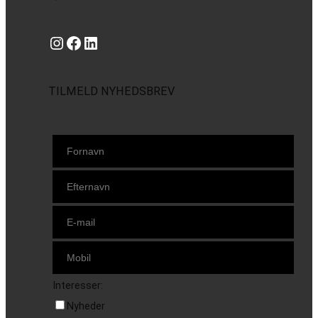
Instagram
https://www.facebook.com/danishbeachvolleytour
LinkedIn
TILMELD NYHEDSBREV
Interesser:
Nyheder