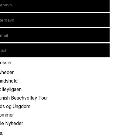
resser:
yheder
andshold
olleyligaen
anish Beachvolley Tour
ids og Ungdom
ommer
lle Nyheder
s: