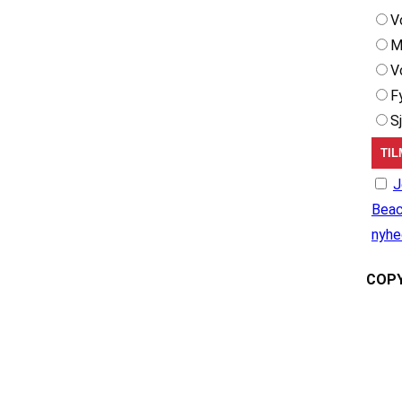
V
M
V
F
S
J
Beac
nyhe
COPY