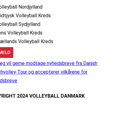
olleyball Nordjylland
idtjysk Volleyball Kreds
olleyball Sydjylland
yns Volleyball Kreds
jællands Volleyball Kreds
eg vil gerne modtage nyhedsbreve fra Danish
hvolley Tour og accepterer vilkårene for
dsbreve
RIGHT 2024 VOLLEYBALL DANMARK