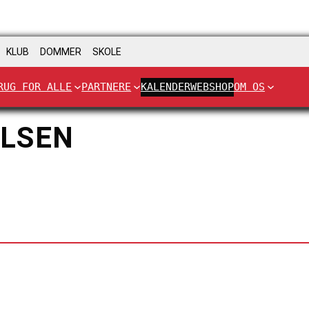
KLUB
DOMMER
SKOLE
RUG FOR ALLE
PARTNERE
KALENDER
WEBSHOP
OM OS
OLSEN