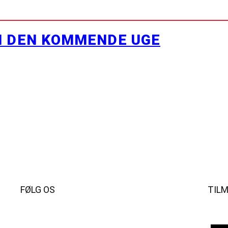
I DEN KOMMENDE UGE
FØLG OS
TIL
Instagram
https://www.facebook.com/danishbeachvolleytour
LinkedIn