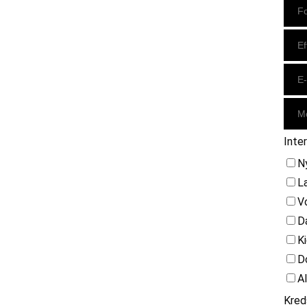
Inte
N
L
V
D
K
D
A
Kred