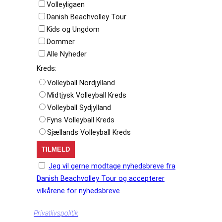
Volleyligaen
Danish Beachvolley Tour
Kids og Ungdom
Dommer
Alle Nyheder
Kreds:
Volleyball Nordjylland
Midtjysk Volleyball Kreds
Volleyball Sydjylland
Fyns Volleyball Kreds
Sjællands Volleyball Kreds
Jeg vil gerne modtage nyhedsbreve fra
Danish Beachvolley Tour og accepterer
vilkårene for nyhedsbreve
Privatlivspolitik