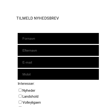
Instagram
https://www.facebook.com/danishbeachvolleytour
LinkedIn
TILMELD NYHEDSBREV
Interesser:
Nyheder
Landshold
Volleyligaen