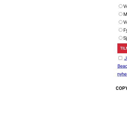
V
M
V
F
S
J
Beac
nyhe
COPY