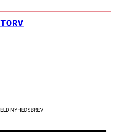
YTORV
MELD NYHEDSBREV