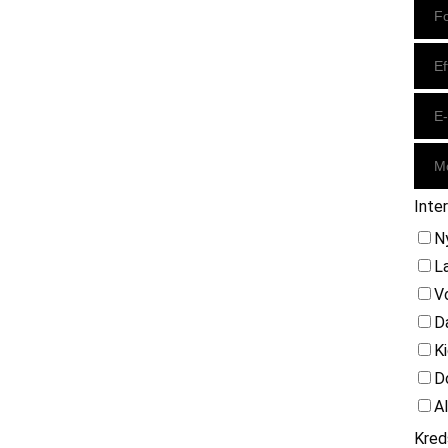
Inte
N
L
V
D
K
D
A
Kred