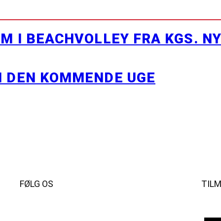
M I BEACHVOLLEY FRA KGS. N
I DEN KOMMENDE UGE
FØLG OS
TIL
Instagram
https://www.facebook.com/danishbeachvolleytour
LinkedIn