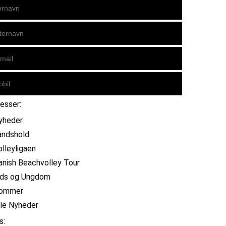
resser:
yheder
andshold
olleyligaen
anish Beachvolley Tour
ids og Ungdom
ommer
lle Nyheder
s: