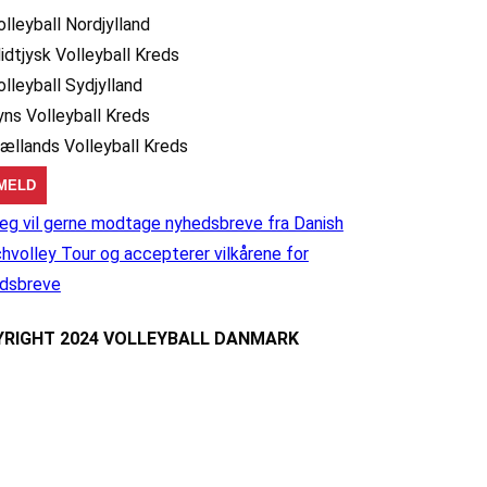
olleyball Nordjylland
idtjysk Volleyball Kreds
olleyball Sydjylland
yns Volleyball Kreds
jællands Volleyball Kreds
eg vil gerne modtage nyhedsbreve fra Danish
hvolley Tour og accepterer vilkårene for
dsbreve
RIGHT 2024 VOLLEYBALL DANMARK